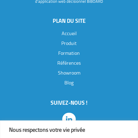
d'application web décisionnel BiBOARD
PLAN DU SITE
Accueil
Produit
Formation
Références
Showroom
J
e
Blog
s
o
u
SUIVEZ-NOUS !
h
a
i
t
Nous respectons votre vie privée
e