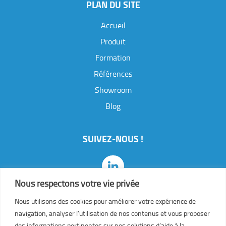
PLAN DU SITE
Accueil
Produit
Formation
Références
Showroom
J
e
Blog
s
o
u
SUIVEZ-NOUS !
h
a
i
t
Nous respectons votre vie privée
e
a
Nous utilisons des cookies pour améliorer votre expérience de
v
navigation, analyser l’utilisation de nos contenus et vous proposer
o
des informations pertinentes sur nos solutions d’aide à la