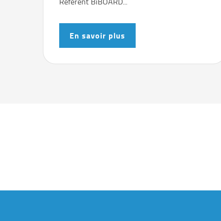
Référent BiBOARD...
En savoir plus