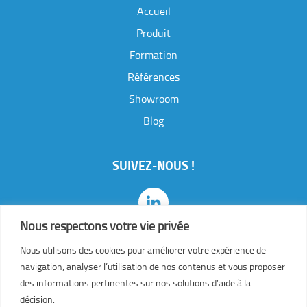
Accueil
Produit
Formation
Références
Showroom
J
e
Blog
s
o
u
SUIVEZ-NOUS !
h
a
i
t
Nous respectons votre vie privée
e
a
Nous utilisons des cookies pour améliorer votre expérience de
v
navigation, analyser l’utilisation de nos contenus et vous proposer
o
des informations pertinentes sur nos solutions d’aide à la
i
r
décision.