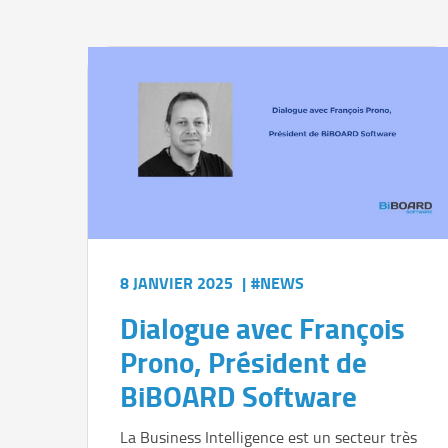
8 JANVIER 2025
|
#NEWS
Dialogue avec François
Prono, Président de
BiBOARD Software
La Business Intelligence est un secteur très