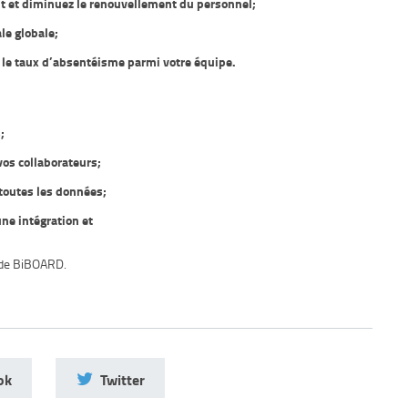
nt et diminuez le renouvellement du personnel;
le globale;
 le taux d’absentéisme parmi votre équipe.
;
os collaborateurs;
 toutes les données;
une intégration et
 de BiBOARD.
ok
Twitter