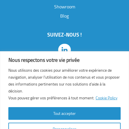
Showroom
J
e
Blog
s
o
u
SUIVEZ-NOUS !
h
a
i
t
Nous respectons votre vie privée
e
a
Nous utilisons des cookies pour améliorer votre expérience de
v
navigation, analyser l’utilisation de nos contenus et vous proposer
o
des informations pertinentes sur nos solutions d’aide à la
i
r
décision.
*
Vous pouvez gérer vos préférences à tout moment.
Cookie Policy
Tout accepter
I
MENTIONS LEGALES
|
d
Personnaliser